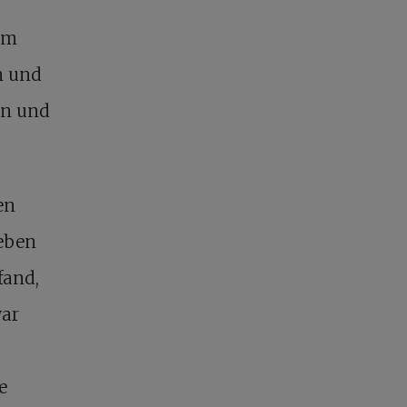
em
n und
en und
en
geben
fand,
war
e