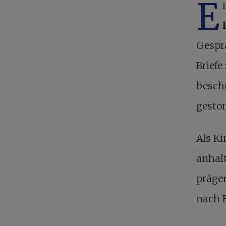
E
Gespr
Briefe
beschr
gesto
Als K
anhal
präge
nach F