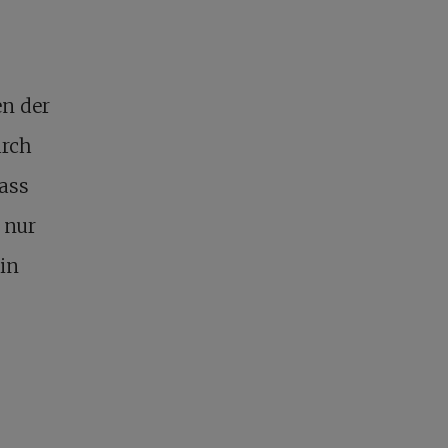
en der
urch
ass
 nur
in