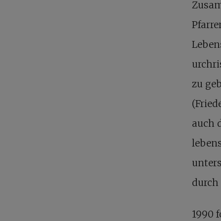
Zusam
Pfarre
Leben
urchri
zu geb
(Fried
auch d
leben
unter
durch 
1990 f