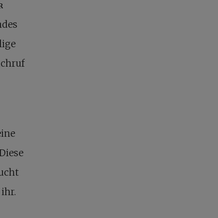
r
endes
lige
achruf
eine
Diese
ucht
ihr.