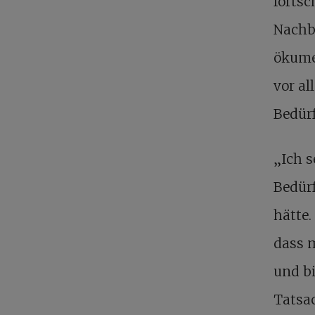
fortsc
Nachb
ökume
vor al
Bedürf
„Ich s
Bedürf
hätte.
dass m
und bi
Tatsac