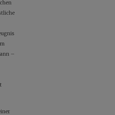
schen
stliche
eugnis
om
dann –
t
einer