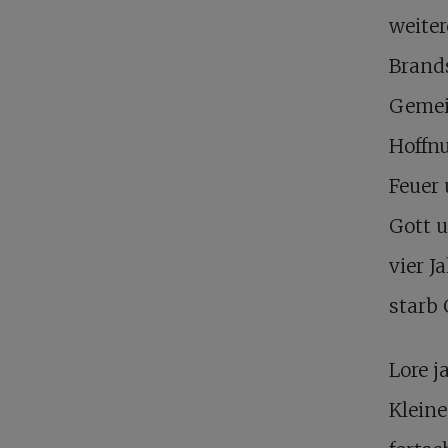
weite
Brand
Gemein
Hoffnu
Feuer
Gott u
vier 
starb
Lore j
Kleine