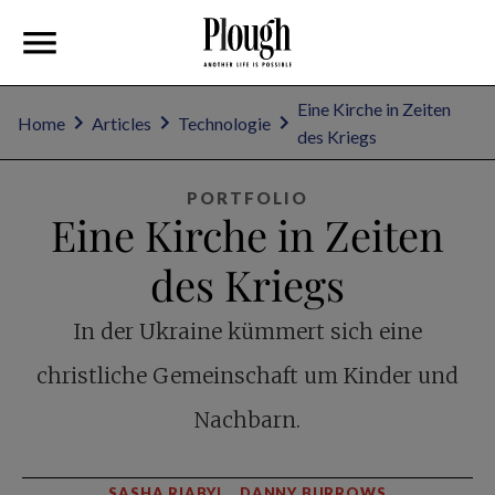
Eine Kirche in Zeiten
Home
Articles
Technologie
des Kriegs
PORTFOLIO
Eine Kirche in Zeiten
des Kriegs
In der Ukraine kümmert sich eine
christliche Gemeinschaft um Kinder und
Nachbarn.
SASHA RIABYI
DANNY BURROWS