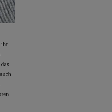
 ihr
m
 das
 auch
s
uren