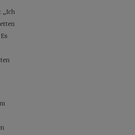
: „Ich
hetten
 Es
nten
em
en