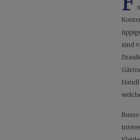
F
Kontem
üppige
sind v
Drauße
Gärtn
Handl
welch
Russo 
intere
Kleide