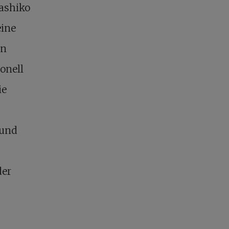
Sashiko
eine
en
onell
ie
 und
der