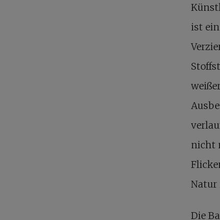
Künstl
ist ei
Verzi
Stoffs
weißer
Ausbes
verlau
nicht 
Flicke
Natur 
Die B