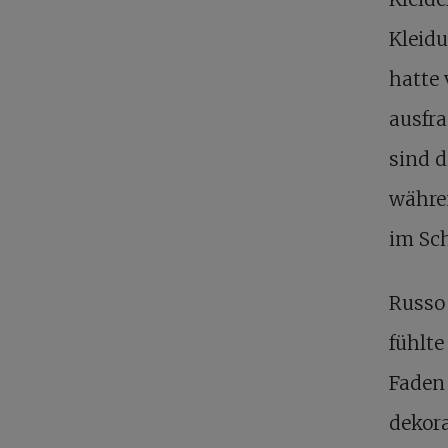
Kleidu
hatte 
ausfra
sind d
währen
im Sc
Russo
fühlte
Faden 
dekora