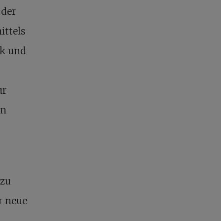
 der
ittels
ck und
ur
en
 zu
r neue