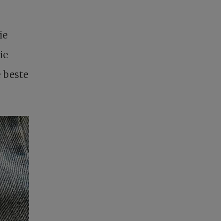
ie
ie
 beste