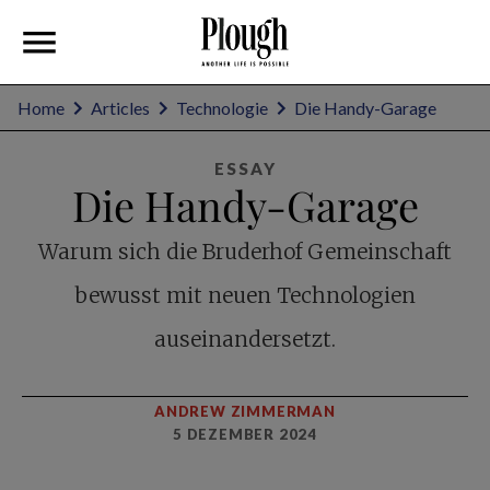
Home
Articles
Technologie
Die Handy-Garage
ESSAY
Die Handy-Garage
Warum sich die Bruderhof Gemeinschaft
bewusst mit neuen Technologien
auseinandersetzt.
ANDREW ZIMMERMAN
5 DEZEMBER 2024