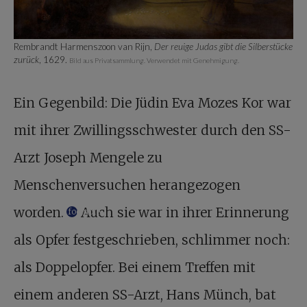
Rembrandt Harmenszoon van Rijn,
Der reuige Judas gibt die Silberstücke
zurück
, 1629.
Bild aus Privatsammlung. Verwendet mit Genehmigung.
Ein Gegenbild: Die Jüdin Eva Mozes Kor war
mit ihrer Zwillingsschwester durch den SS-
Arzt Joseph Mengele zu
Menschenversuchen herangezogen
worden.
Auch sie war in ihrer Erinnerung
footnote
als Opfer festgeschrieben, schlimmer noch:
als Doppelopfer. Bei einem Treffen mit
einem anderen SS-Arzt, Hans Münch, bat