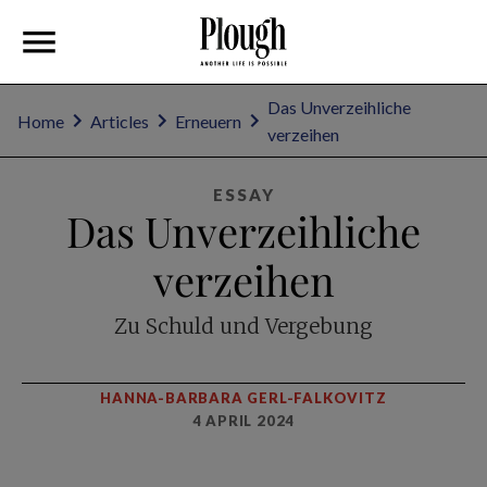
Das Unverzeihliche
Home
Articles
Erneuern
verzeihen
ESSAY
Das Unverzeihliche
verzeihen
Zu Schuld und Vergebung
HANNA-BARBARA GERL-FALKOVITZ
4 APRIL 2024