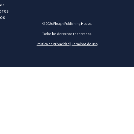
ar
ores
ros
©
2026
Plough Publishing House.
Todos los derechos reservados.
Política de privacidad
|
Términos de uso