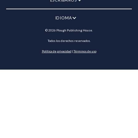
ESCRÍBANOS
IDIOMA
©
2026
Plough Publishing House.
Todos los derechos reservados.
Política de privacidad
|
Términos de uso