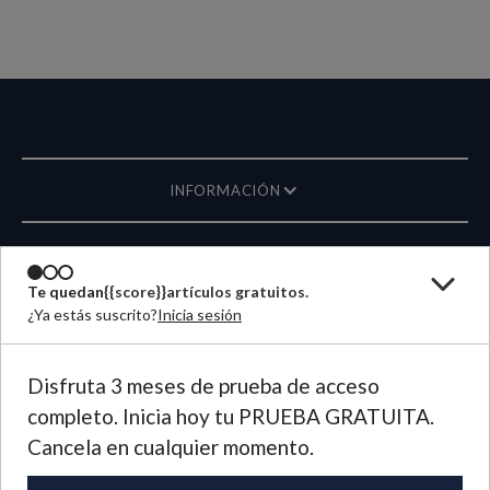
INFORMACIÓN
REVISTA
Te quedan
{{score}}
artículos gratuitos.
¿Ya estás suscrito?
Inicia sesión
ESCRÍBANOS
IDIOMA
Disfruta 3 meses de prueba de acceso
completo. Inicia hoy tu PRUEBA GRATUITA.
©
2026
Plough Publishing House.
Cancela en cualquier momento.
Todos los derechos reservados.