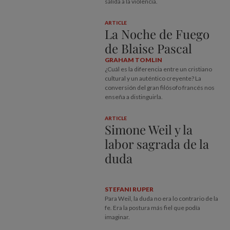
salida a la violencia.
ARTICLE
La Noche de Fuego
de Blaise Pascal
GRAHAM TOMLIN
¿Cuál es la diferencia entre un cristiano
cultural y un auténtico creyente? La
conversión del gran filósofo francés nos
enseña a distinguirla.
ARTICLE
Simone Weil y la
labor sagrada de la
duda
STEFANI RUPER
Para Weil, la duda no era lo contrario de la
fe. Era la postura más fiel que podía
imaginar.