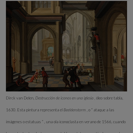
Dirck van Delen,
Destrucción de iconos en una iglesia
, óleo sobre tabla,
1630. Esta pintura representa el
Beeldenstorm
, o “ ataque a las
imágenes o estatuas ” , una ola iconoclasta en verano de 1566, cuando