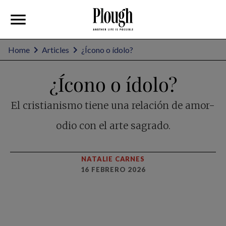
Home
Articles
¿Ícono o ídolo?
¿Ícono o ídolo?
El cristianismo tiene una relación de amor-
odio con el arte sagrado.
NATALIE CARNES
16 FEBRERO 2026