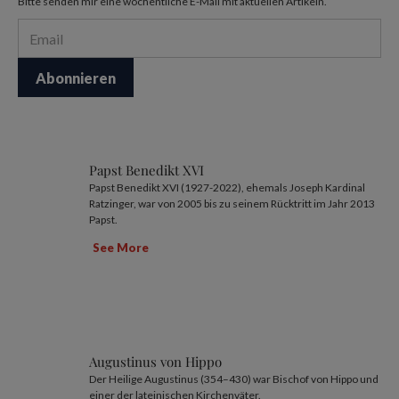
Bitte senden mir eine wöchentliche E-Mail mit aktuellen Artikeln.
Papst Benedikt XVI
Papst Benedikt XVI (1927-2022), ehemals Joseph Kardinal
Ratzinger, war von 2005 bis zu seinem Rücktritt im Jahr 2013
Papst.
See More
Augustinus von Hippo
Der Heilige Augustinus (354–430) war Bischof von Hippo und
einer der lateinischen Kirchenväter.