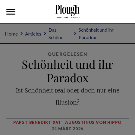
Das
Schönheit und ihr
Home
Articles
Schöne
Paradox
QUERGELESEN
Schönheit und ihr
Paradox
Ist Schönheit real oder doch nur eine
Illusion?
PAPST BENEDIKT XVI
AUGUSTINUS VON HIPPO
24 MÄRZ 2026